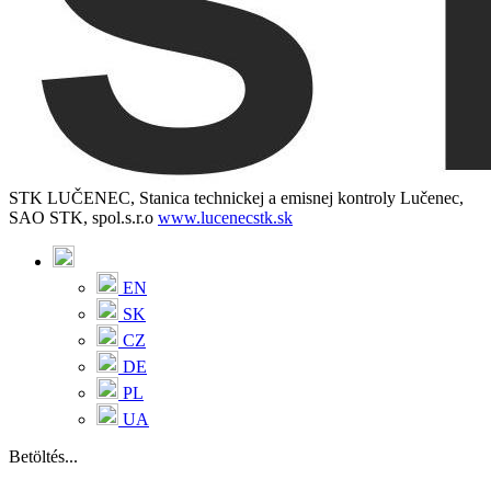
STK LUČENEC, Stanica technickej a emisnej kontroly Lučenec,
SAO STK, spol.s.r.o
www.lucenecstk.sk
EN
SK
CZ
DE
PL
UA
Betöltés...