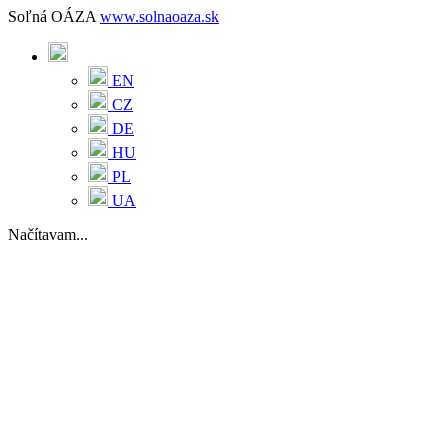
Soľná OÁZA
www.solnaoaza.sk
EN
CZ
DE
HU
PL
UA
Načítavam...