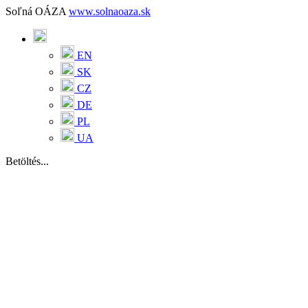
Soľná OÁZA
www.solnaoaza.sk
EN
SK
CZ
DE
PL
UA
Betöltés...