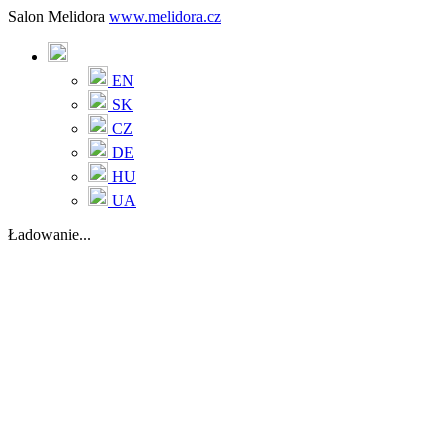
Salon Melidora
www.melidora.cz
EN
SK
CZ
DE
HU
UA
Ładowanie...