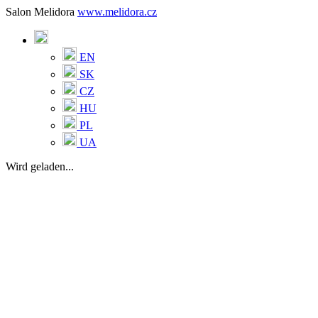
Salon Melidora
www.melidora.cz
EN
SK
CZ
HU
PL
UA
Wird geladen...