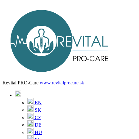
Revital PRO-Care
www.revitalprocare.sk
EN
SK
CZ
DE
HU