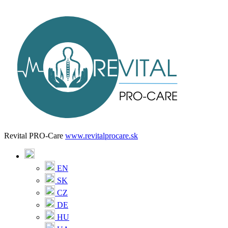
Revital PRO-Care
www.revitalprocare.sk
EN
SK
CZ
DE
HU