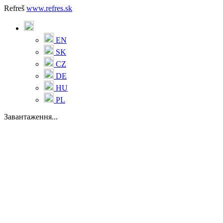
Refreš
www.refres.sk
EN
SK
CZ
DE
HU
PL
Завантаження...