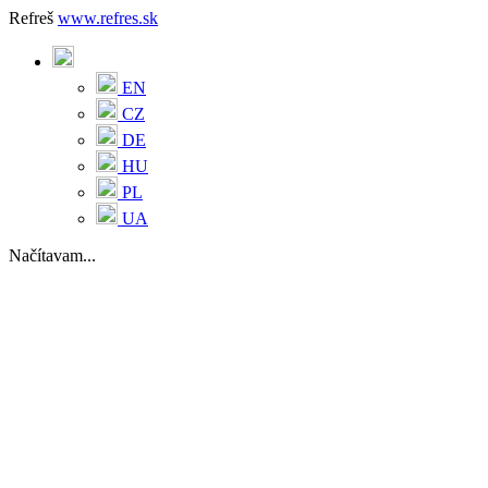
Refreš
www.refres.sk
EN
CZ
DE
HU
PL
UA
Načítavam...