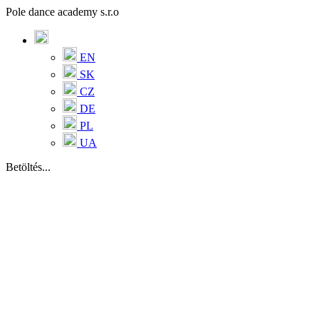
Pole dance academy s.r.o
EN
SK
CZ
DE
PL
UA
Betöltés...