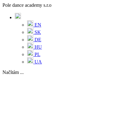
Pole dance academy s.r.o
EN
SK
DE
HU
PL
UA
Načítám ...