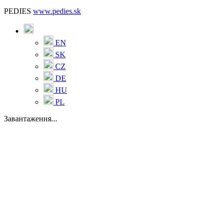
PEDIES
www.pedies.sk
EN
SK
CZ
DE
HU
PL
Завантаження...