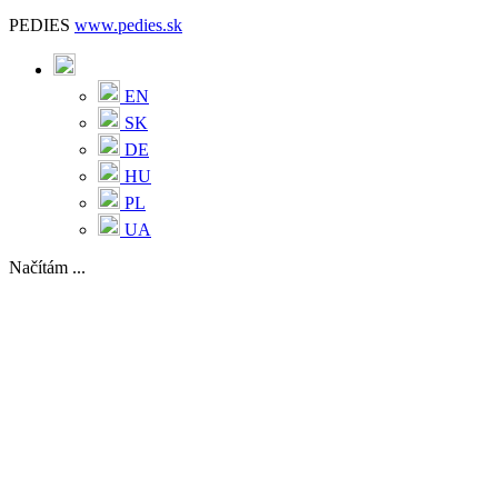
PEDIES
www.pedies.sk
EN
SK
DE
HU
PL
UA
Načítám ...