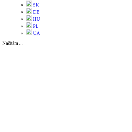
SK
DE
HU
PL
UA
Načítám ...