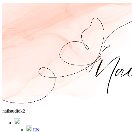
nailstudiok2
EN