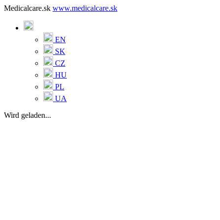
Medicalcare.sk
www.medicalcare.sk
EN
SK
CZ
HU
PL
UA
Wird geladen...