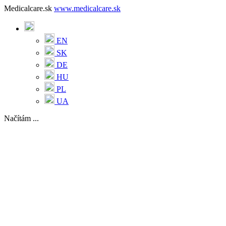
Medicalcare.sk
www.medicalcare.sk
EN
SK
DE
HU
PL
UA
Načítám ...