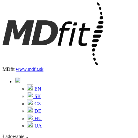
MDfit
www.mdfit.sk
EN
SK
CZ
DE
HU
UA
Ładowanie...