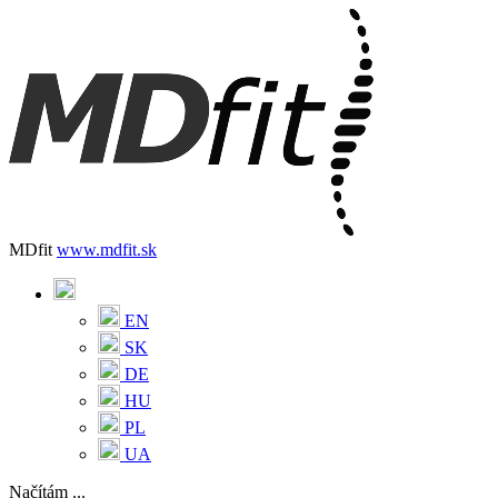
MDfit
www.mdfit.sk
EN
SK
DE
HU
PL
UA
Načítám ...