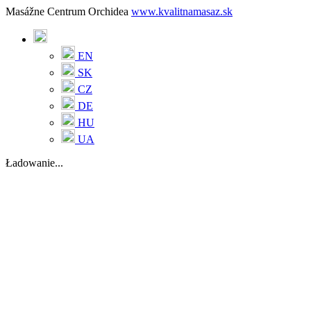
Masážne Centrum Orchidea
www.kvalitnamasaz.sk
EN
SK
CZ
DE
HU
UA
Ładowanie...