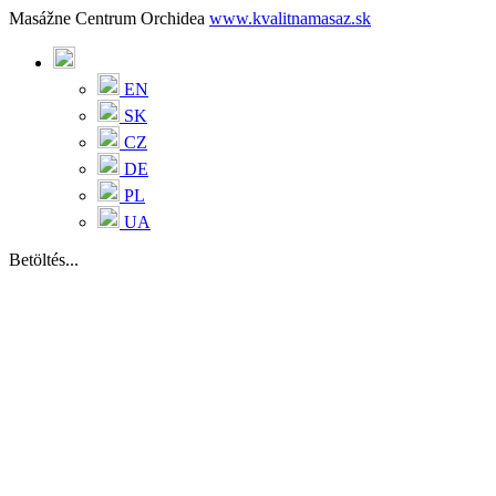
Masážne Centrum Orchidea
www.kvalitnamasaz.sk
EN
SK
CZ
DE
PL
UA
Betöltés...