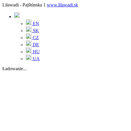
Lilawadi - Pajštúnska 1
www.lilawadi.sk
EN
SK
CZ
DE
HU
UA
Ładowanie...