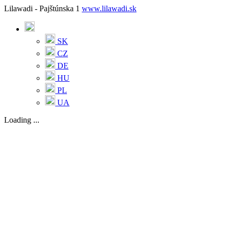
Lilawadi - Pajštúnska 1
www.lilawadi.sk
SK
CZ
DE
HU
PL
UA
Loading ...