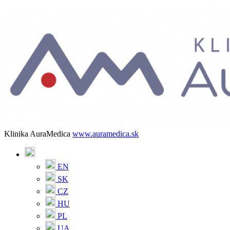
Klinika AuraMedica
www.auramedica.sk
EN
SK
CZ
HU
PL
UA