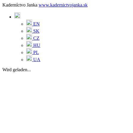
Kaderníctvo Janka
www.kadernictvojanka.sk
EN
SK
CZ
HU
PL
UA
Wird geladen...