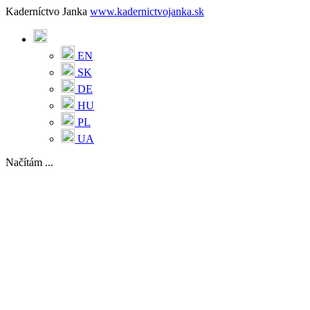
Kaderníctvo Janka
www.kadernictvojanka.sk
EN
SK
DE
HU
PL
UA
Načítám ...