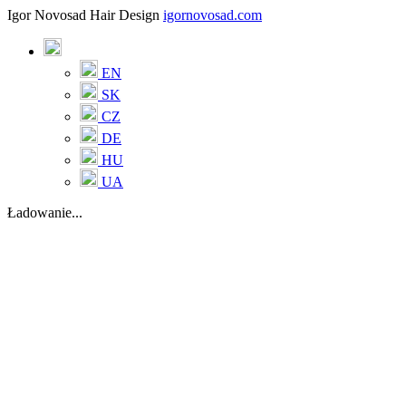
Igor Novosad Hair Design
igornovosad.com
EN
SK
CZ
DE
HU
UA
Ładowanie...