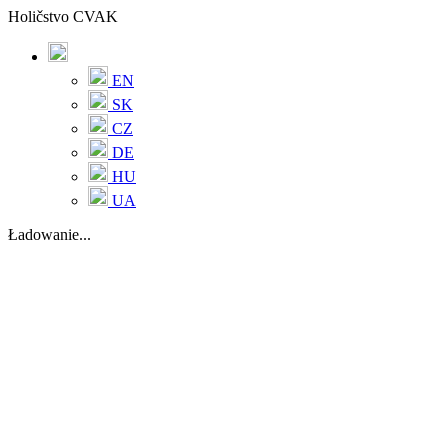
Holičstvo CVAK
EN
SK
CZ
DE
HU
UA
Ładowanie...