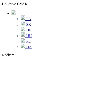
Holičstvo CVAK
EN
SK
DE
HU
PL
UA
Načítám ...