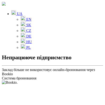
UA
EN
SK
CZ
DE
HU
PL
Непрацююче підприємство
Заклад більше не використовує онлайн-бронювання через
Bookio
Система бронювання