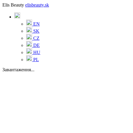
Elis Beauty
elisbeauty.sk
EN
SK
CZ
DE
HU
PL
Завантаження...