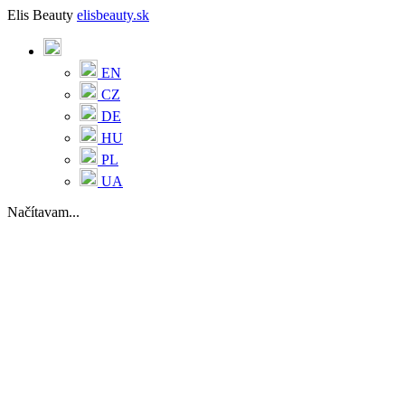
Elis Beauty
elisbeauty.sk
EN
CZ
DE
HU
PL
UA
Načítavam...