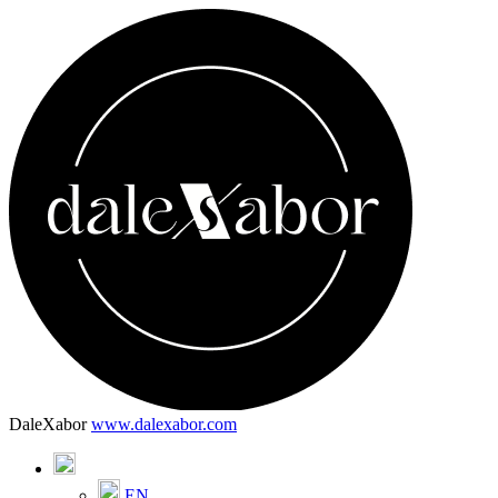
DaleXabor
www.dalexabor.com
EN