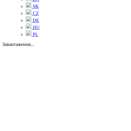
SK
CZ
DE
HU
PL
Завантаження...