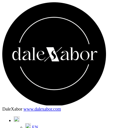
DaleXabor
www.dalexabor.com
EN