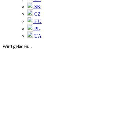
SK
CZ
HU
PL
UA
Wird geladen...