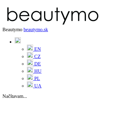
Beautymo
beautymo.sk
EN
CZ
DE
HU
PL
UA
Načítavam...