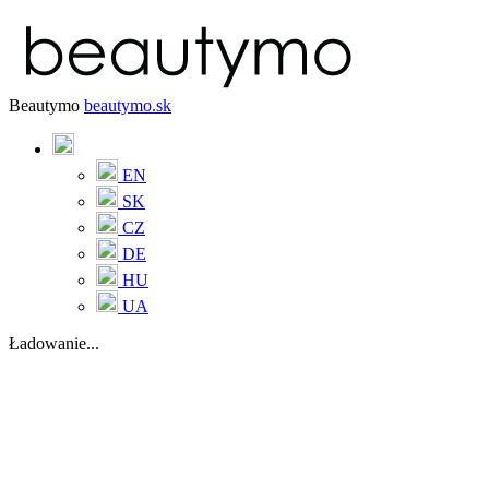
Beautymo
beautymo.sk
EN
SK
CZ
DE
HU
UA
Ładowanie...