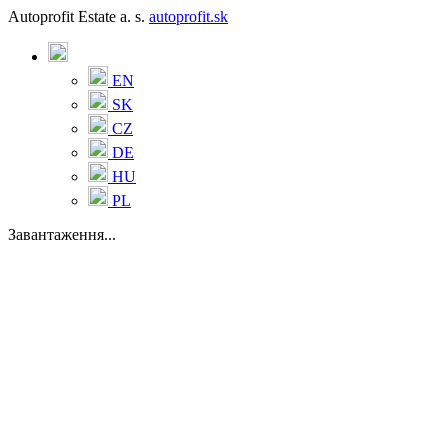
Autoprofit Estate a. s.
autoprofit.sk
EN
SK
CZ
DE
HU
PL
Завантаження...