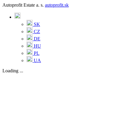
Autoprofit Estate a. s.
autoprofit.sk
SK
CZ
DE
HU
PL
UA
Loading ...