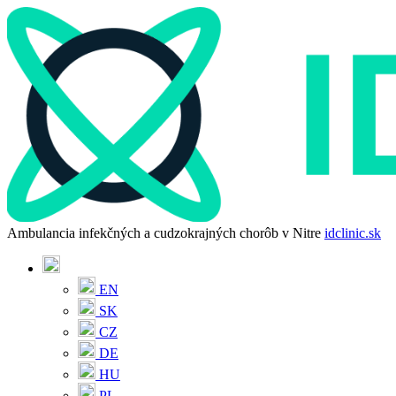
Ambulancia infekčných a cudzokrajných chorôb v Nitre
idclinic.sk
EN
SK
CZ
DE
HU
PL