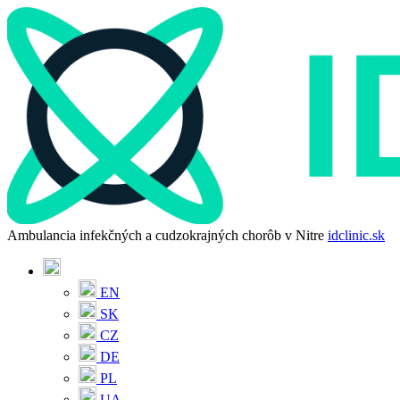
Ambulancia infekčných a cudzokrajných chorôb v Nitre
idclinic.sk
EN
SK
CZ
DE
PL
UA