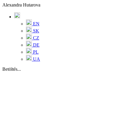
Alexandra Hutarova
EN
SK
CZ
DE
PL
UA
Betöltés...