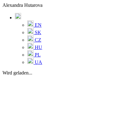
Alexandra Hutarova
EN
SK
CZ
HU
PL
UA
Wird geladen...