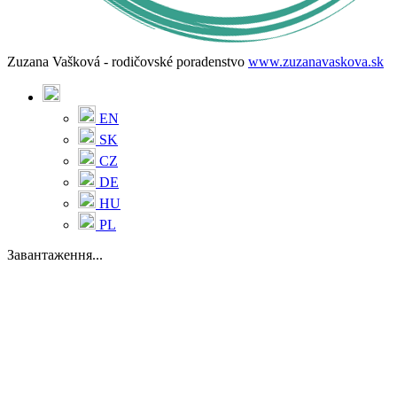
Zuzana Vašková - rodičovské poradenstvo
www.zuzanavaskova.sk
EN
SK
CZ
DE
HU
PL
Завантаження...