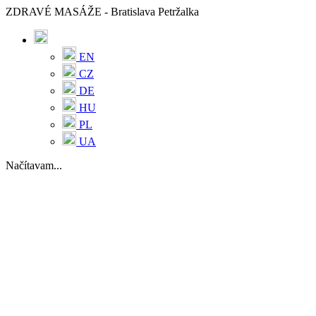
ZDRAVÉ MASÁŽE - Bratislava Petržalka
EN
CZ
DE
HU
PL
UA
Načítavam...