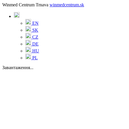
Winmed Centrum Trnava
winmedcentrum.sk
EN
SK
CZ
DE
HU
PL
Завантаження...