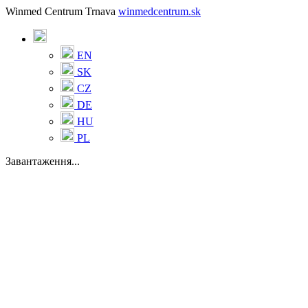
Winmed Centrum Trnava
winmedcentrum.sk
EN
SK
CZ
DE
HU
PL
Завантаження...