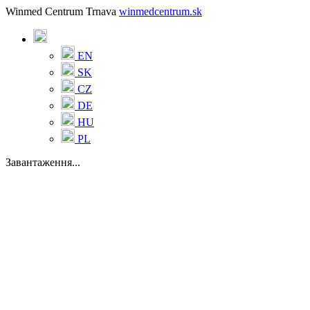
Winmed Centrum Trnava
winmedcentrum.sk
EN
SK
CZ
DE
HU
PL
Завантаження...