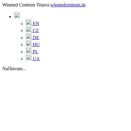
Winmed Centrum Trnava
winmedcentrum.sk
EN
CZ
DE
HU
PL
UA
Načítavam...