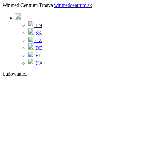
Winmed Centrum Trnava
winmedcentrum.sk
EN
SK
CZ
DE
HU
UA
Ładowanie...