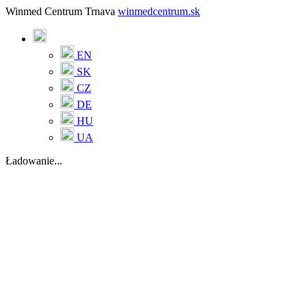
Winmed Centrum Trnava
winmedcentrum.sk
EN
SK
CZ
DE
HU
UA
Ładowanie...