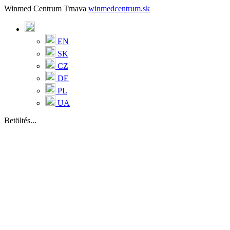
Winmed Centrum Trnava
winmedcentrum.sk
EN
SK
CZ
DE
PL
UA
Betöltés...